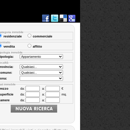
ategoria immobile
residenziale
commerciale
ontratto
vendita
affitto
ipologia immobile
ipologia:
ocalità
rovincia:
omune:
ona:
ati immobile
rezzo
da:
a:
€
uperficie
da:
a:
mq.
amere
da:
a: