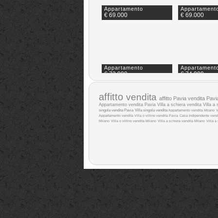
Appartamento
Appartament
€ 69.000
€ 69.000
Appartamento
Appartament
€ 73.000
€ 74.000
affitto
vendita
affitto Pavia
vendita Pavi
Appartamento vendita Pavia
Villa a schiera vendita
Villa a 
singola vendita Pavia
Villa singola vendita
Appartamento vendita Milano
V
Appartamento vendita
Villa o villino vendita Pavia
Casa Indipendente vend
Milano
Villa o villino vendita Milano
Villa a schiera vendita Milano
Villa a
Appartamento
Appartament
€ 75.000
€ 75.000
Appartamento
Appartament
€ 80.000
€ 82.000