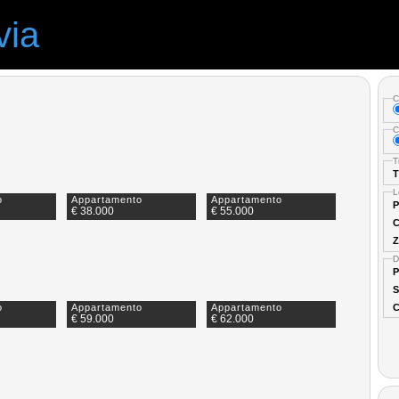
via
C
C
T
T
L
o
Appartamento
Appartamento
P
€ 38.000
€ 55.000
C
Z
D
P
S
C
o
Appartamento
Appartamento
€ 59.000
€ 62.000