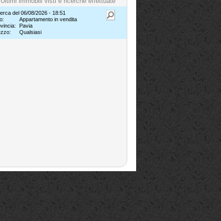
Ultimi immobili visti e ricerche effettuate
erca del 06/08/2026 - 18:51
o:
Appartamento in vendita
vincia:
Pavia
ezzo:
Qualsiasi