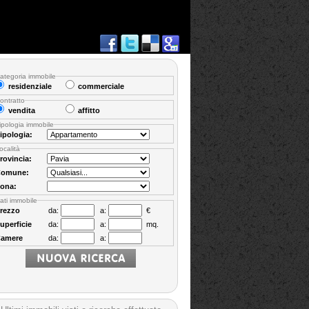
ategoria immobile
residenziale
commerciale
ontratto
vendita
affitto
ipologia immobile
ipologia:
ocalità
rovincia:
omune:
ona:
ati immobile
rezzo
da:
a:
€
uperficie
da:
a:
mq.
amere
da:
a: