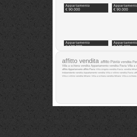
Appartamento
Appartament
€ 90.000
€ 90.000
Appartamento
Appartament
€ 120.000
€ 125.000
affitto
vendita
affitto Pavia
vendita Pa
Villa a schiera vendita
Appartamento vendita Pavia
Villa a 
affitto
Appartamento affitto Pavia
Villa singola vendita Pavia
vendita Mila
Indipendente vendita
Appartamento vendita
Villa o villino vendita Pavia
aff
Villa o villino vendita Milano
Villa a schiera vendita Milano
Villa a schiera 
Appartamento
Appartament
€ 130.000
€ 130.000
Appartamento
Appartament
€ 150.000
€ 165.000