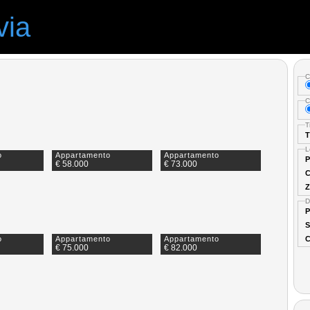
via
C
C
T
T
L
o
Appartamento
Appartamento
P
€ 58.000
€ 73.000
C
Z
D
P
S
C
o
Appartamento
Appartamento
€ 75.000
€ 82.000