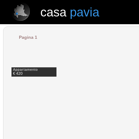
casa
pavia
casa
pavia
Pagina 1
Appartamento
€ 420