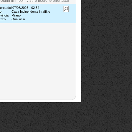
Ultimi immobili visti e ricerche effettuate
erca del 07/08/2026 - 02:34
o:
Casa Indipendente in affitto
vincia:
Milano
ezzo:
Qualsiasi