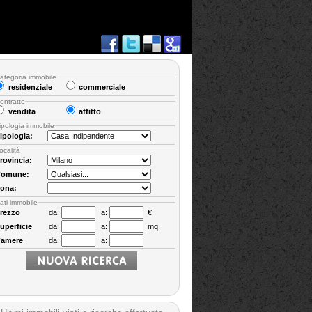
ategoria immobile
residenziale
commerciale
ontratto
vendita
affitto
ipologia immobile
ipologia:
ocalità
rovincia:
omune:
ona:
ati immobile
rezzo
da:
a:
€
uperficie
da:
a:
mq.
amere
da:
a: