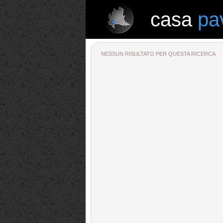
casa
pa
casa
pavia
NESSUN RISULTATO PER QUESTA RICERCA