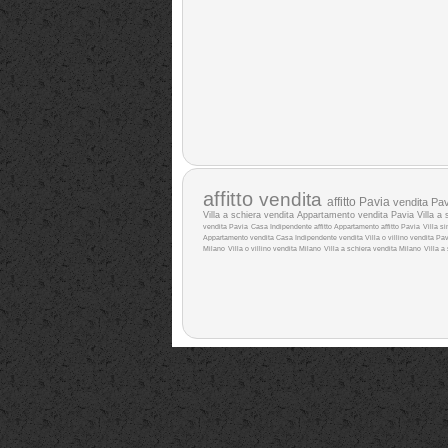
affitto
vendita
affitto Pavia
vendita Pav
Villa a schiera vendita
Appartamento vendita Pavia
Villa a 
vendita Pavia
Casa Indipendente affitto
Appartamento affitto Pavia
Villa si
Appartamento vendita
Casa Indipendente vendita
Villa o villino vendita Pa
Milano
Villa o villino vendita Milano
Villa a schiera vendita Milano
Villa a