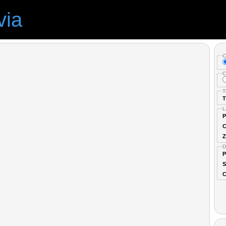
via
C
C
T
T
L
P
C
Z
D
P
S
C